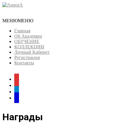
Skip
to
content
МЕНЮ
МЕНЮ
Главная
Об Академии
ОБУЧЕНИЕ
КОЛЛЕКЦИИ
Личный Кабинет
Регистрация
Контакты
youtube
instagram
telegram
telegram
Награды