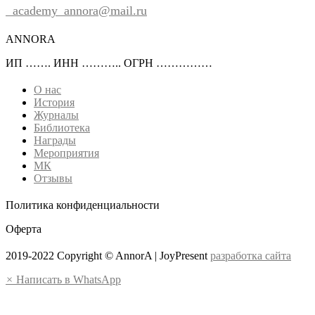
2022-
academy_annora@mail.ru
03-
24
ANNORA
ИП ……. ИНН ……….. ОГРН ……………
О нас
История
Журналы
Библиотека
Награды
Мероприятия
МК
Отзывы
Политика конфиденциальности
Оферта
2019-2022 Copyright © AnnorA | JoyPresent
разработка сайта
×
Написать в WhatsApp